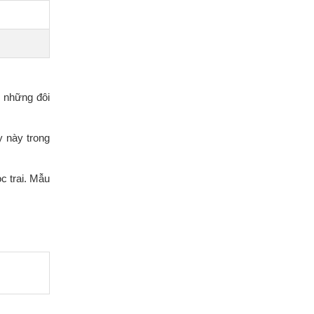
g những đôi
y này trong
c trai. Mẫu