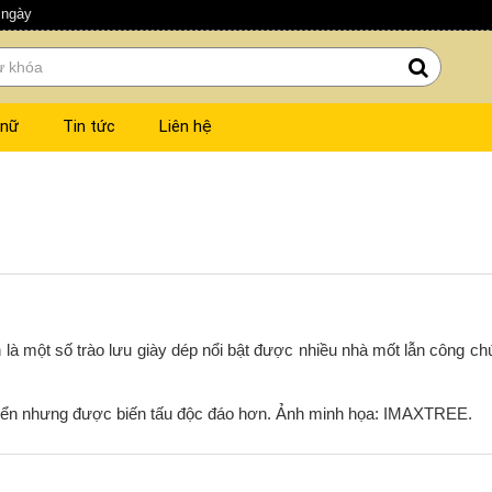
 ngày
 nữ
Tin tức
Liên hệ
là một số trào lưu giày dép nổi bật được nhiều nhà mốt lẫn công ch
điển nhưng được biến tấu độc đáo hơn. Ảnh minh họa: IMAXTREE.