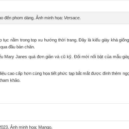
cho đến phom dáng. Ảnh minh họa:
Versace
.
 tục nằm trong top xu hướng thời trang. Đây là kiểu giày khá giốn
g qua đầu bàn chân.
ểu Mary Janes quá đơn giản và cũ kỹ. Đổi mới nổi bật của mẫu già
iệu cao cấp hơn cùng họa tiết phức tạp bắt mắt được đính thêm ngọ
 tham khảo.
2023. Ảnh minh họa: Mango.