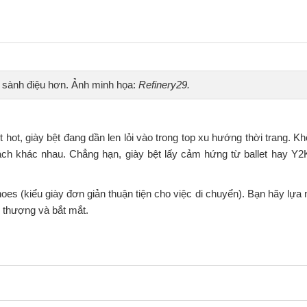
g sành điệu hơn. Ảnh minh họa:
Refinery29.
 hot, giày bệt đang dần len lỏi vào trong top xu hướng thời trang. K
ách khác nhau. Chẳng hạn, giày bệt lấy cảm hứng từ ballet hay Y
s (kiểu giày đơn giản thuận tiện cho việc di chuyển). Bạn hãy lự
 thượng và bắt mắt.