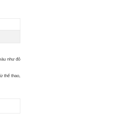
màu như đỏ
ừ thể thao,