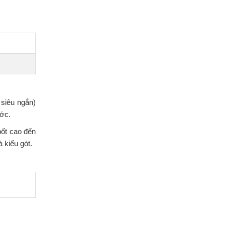
 siêu ngắn)
ước.
bốt cao đến
 kiểu gót.