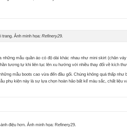
i trang. Ảnh minh họa:
Refinery29.
a những mẫu quần áo có độ dài khác nhau như mini skirt (chân váy
hần tương tự khi liên tục lên xu hướng với nhiều thay đổi về kích th
 những mẫu boots cao vừa đến đầu gối. Chúng không quá thấp như 
u phụ kiện này là sự lựa chọn hoàn hảo bất kể màu sắc, chất liệu và
sành điệu hơn. Ảnh minh họa: Refinery29.