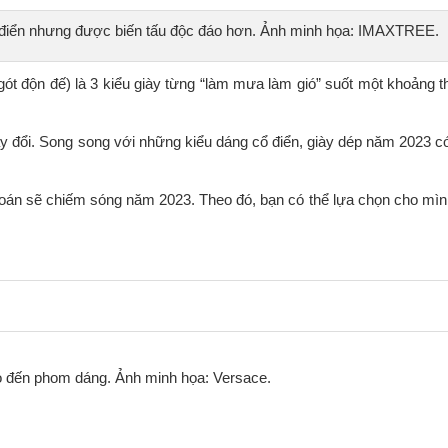
 điển nhưng được biến tấu độc đáo hơn. Ảnh minh họa: IMAXTREE.
gót độn đế) là 3 kiểu giày từng “làm mưa làm gió” suốt một khoảng th
hay đổi. Song song với những kiểu dáng cổ điển, giày dép năm 2023 
oán sẽ chiếm sóng năm 2023. Theo đó, bạn có thể lựa chọn cho mì
ho đến phom dáng. Ảnh minh họa: Versace.