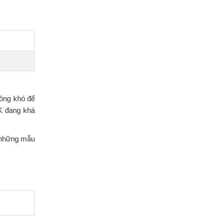
hông khó để
2K đang khá
a những mẫu