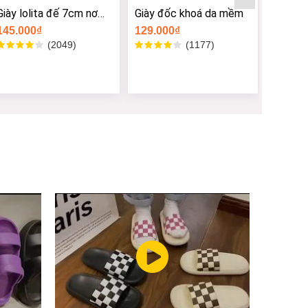
Giày đốc khoá da mềm
Giày đốc chữ C siêu hót
Giày đô
trang
129.000₫
139.000₫
149.0
Size -
Size -
Size -
Size -
Size -
(1177)
(1543)
Size -
Size -
Size -
Size -
Size -
Size -
Size -
Size -