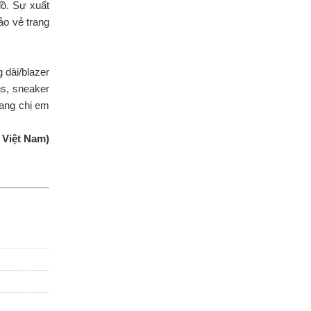
đồ. Sự xuất
ảo vẻ trang
 dài/blazer
ns, sneaker
rang chị em
 Việt Nam)