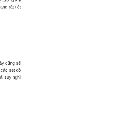
ng rất tiết
này cũng sẽ
 các set đồ
ải suy nghĩ