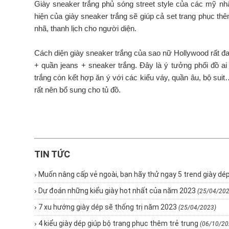
Giày sneaker trắng phủ sóng street style của các mỹ nhâ
hiện của giày sneaker trắng sẽ giúp cả set trang phục t
nhã, thanh lịch cho người diện.
Cách diện giày sneaker trắng của sao nữ Hollywood rất đ
+ quần jeans + sneaker trắng. Đây là ý tưởng phối đồ a
trắng còn kết hợp ăn ý với các kiểu váy, quần âu, bộ suit
rất nên bổ sung cho tủ đồ.
TIN TỨC
›
Muốn nâng cấp vẻ ngoài, bạn hãy thử ngay 5 trend giày dé
›
Dự đoán những kiểu giày hot nhất của năm 2023
(25/04/202
›
7 xu hướng giày dép sẽ thống trị năm 2023
(25/04/2023)
›
4 kiểu giày dép giúp bộ trang phục thêm trẻ trung
(06/10/20