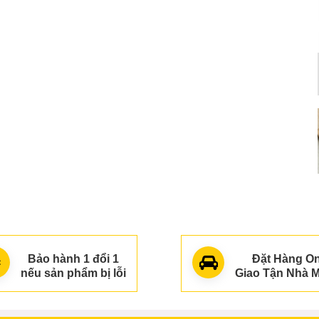
(1073)
Giày đốc khoá da mềm
8
ềm
129.000₫
(1178)
Giày đốc chữ C siêu hót
9
139.000₫
(1544)
Bảo hành 1 đổi 1
Đặt Hàng On
nếu sản phẩm bị lỗi
Giao Tận Nhà M