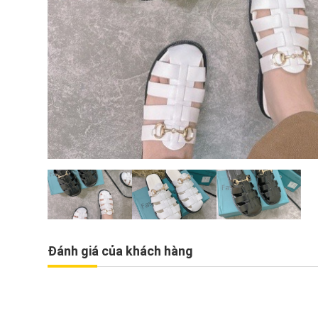
Đánh giá của khách hàng
mác mũi tên
Giày sục đế màu kiểu da
4
trang