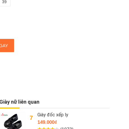
39
GAY
Giày nữ liên quan
Giày đố vạt chéo thời trang
10
149.000₫