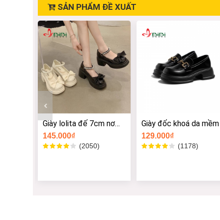
SẢN PHẨM ĐỀ XUẤT
cm nơ
Giày đốc khoá da mềm
Giày đốc chữ C siêu ho
129.000₫
139.000₫
Size -
Size -
Size -
Size -
)
(1178)
(1544)
Size -
Size -
Size -
Size -
Size -
Size -