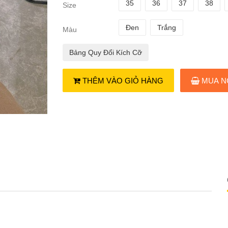
35
36
37
38
Size
Đen
Trắng
Màu
Bảng Quy Đổi Kích Cỡ
THÊM VÀO GIỎ HÀNG
MUA N
́ng thời
Giày đốc xếp ly
7
149.000₫