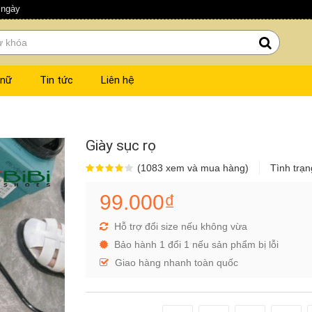
 ngày
 nữ
Tin tức
Liên hệ
Giày sục rọ
(1083 xem và mua hàng)
Tình trạ
99.000₫
Hỗ trợ đổi size nếu không vừa
Bảo hành 1 đổi 1 nếu sản phẩm bị lỗi
Giao hàng nhanh toàn quốc