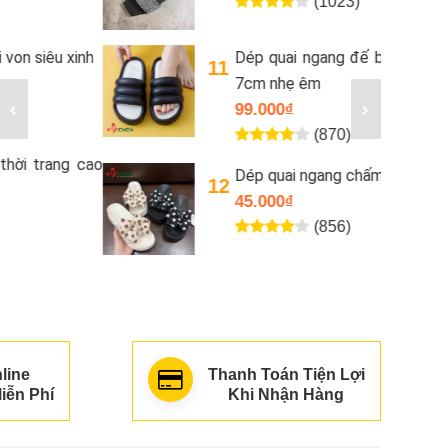
(1023)
Dép quai ngang đế bánh mì đế cao
11
7cm nhẹ êm
99.000₫
(870)
Dép quai ngang chấm bi xinh xinh
12
45.000₫
(856)
line
Thanh Toán Tiện Lợi
iễn Phí
Khi Nhận Hàng