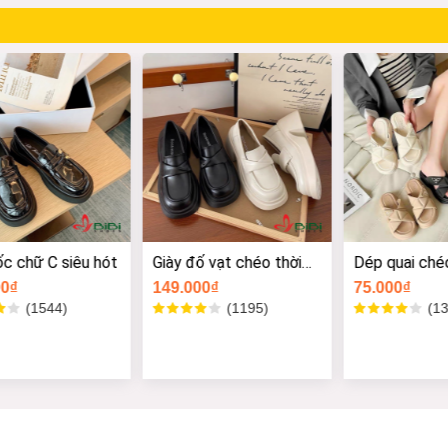
́t
Giày đố vạt chéo thời
Dép quai chéo thời
trang
trang PRA
149.000₫
75.000₫
Size -
Size -
Size -
Size -
(1195)
(1388)
Size -
Size -
Size -
Size -
Size -