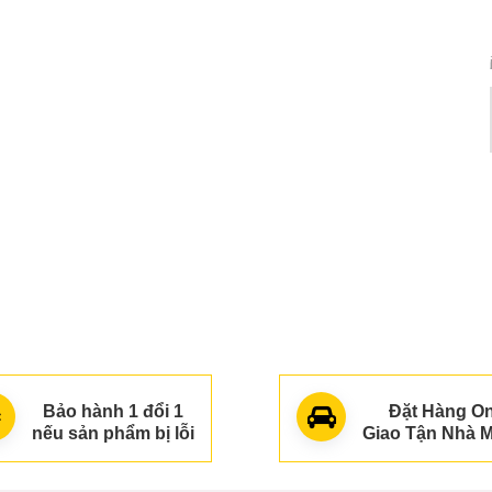
(916)
Dép quai ngang nơ vải von siêu xinh
8
75.000₫
(1166)
̂́u xinh
Dép quai ngang hót thời trang cao
9
su mềm
65.000₫
(1238)
Bảo hành 1 đổi 1
Đặt Hàng On
nếu sản phẩm bị lỗi
Giao Tận Nhà M