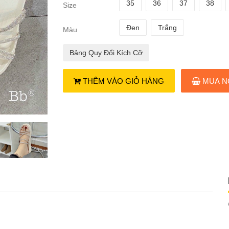
35
36
37
38
Size
Đen
Trắng
Màu
Bảng Quy Đổi Kích Cỡ
THÊM VÀO GIỎ HÀNG
MUA N
n
Dép quai ngang nơ xoắn
7
119.000₫