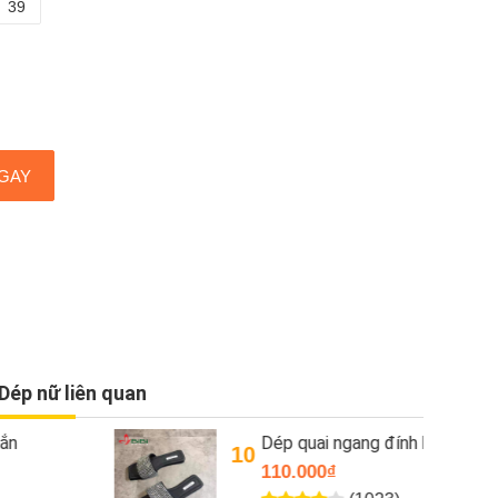
39
GAY
Dép nữ liên quan
Dép quai ngang đính hạt đá
10
110.000₫