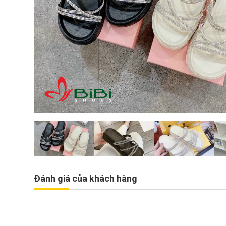
Đánh giá của khách hàng
́ch siêu đẹp
Dép SD kẹp ngón quấn châ
4
159.000₫