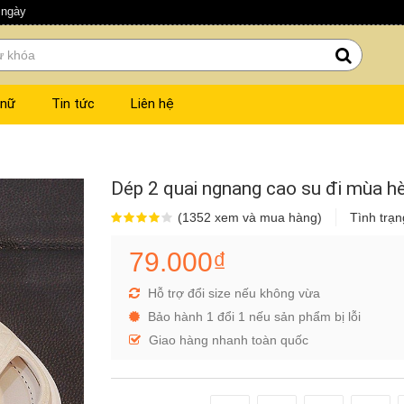
 ngày
 nữ
Tin tức
Liên hệ
Dép 2 quai ngnang cao su đi mùa hè
(1352 xem và mua hàng)
Tình trạ
79.000₫
Hỗ trợ đổi size nếu không vừa
Bảo hành 1 đổi 1 nếu sản phẩm bị lỗi
Giao hàng nhanh toàn quốc