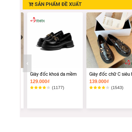
SẢN PHẨM ĐỀ XUẤT
cm nơ
Giày đốc khoá da mềm
Giày đốc chữ C siêu ho
129.000₫
139.000₫
Size -
Size -
Size -
Size -
)
(1177)
(1543)
Size -
Size -
Size -
Size -
Size -
Size -