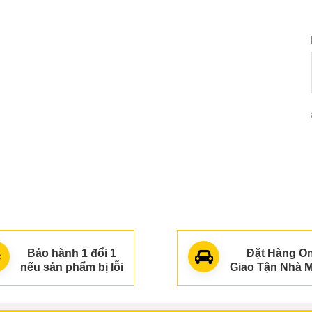
(916)
Dép quai ngang nơ vải von siêu xinh
8
75.000₫
(1164)
̂́u xinh
Dép quai ngang hót thời trang cao
9
su mềm
65.000₫
(1236)
Bảo hành 1 đổi 1
Đặt Hàng On
nếu sản phẩm bị lỗi
Giao Tận Nhà M