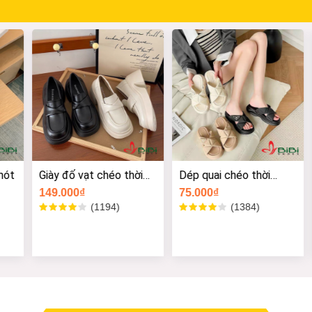
́t
Giày đố vạt chéo thời
Dép quai chéo thời
trang
trang PRA
149.000₫
75.000₫
Size -
Size -
Size -
Size -
(1194)
(1384)
Size -
Size -
Size -
Size -
Size -