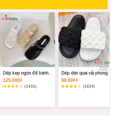
Dép kẹp ngón đế bánh
Dép dán quai vải phong
Dép ba
mì mã mới chất da
cách thời trang
siêu xi
125.000₫
99.000₫
135.00
Size -
Size -
Size -
Size -
Size -
(1431)
(1824)
Size -
Size -
Size -
Size -
Size -
Size -
Size -