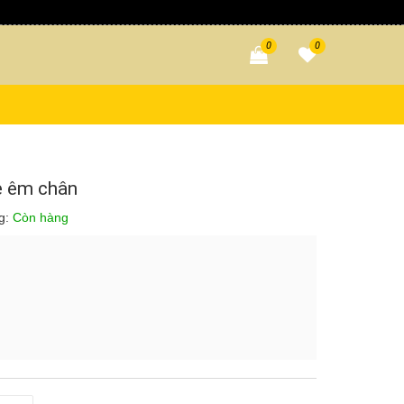
0
0
 êm chân
ng:
Còn hàng