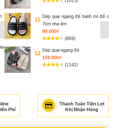
(1023)
Dép quai ngang đế bánh mì đế cao
11
7cm nhẹ êm
99.000₫
(869)
Dép quai ngang đá
12
159.000₫
(1142)
line
Thanh Toán Tiện Lợi
iễn Phí
Khi Nhận Hàng