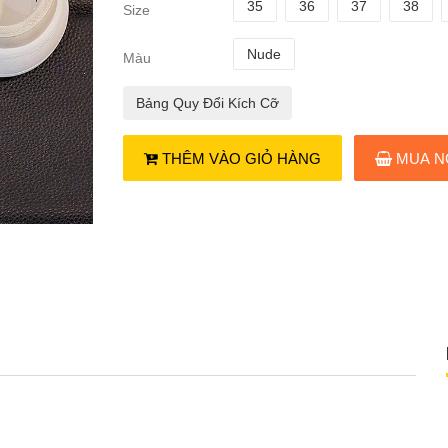
35
36
37
38
Size
Nude
Màu
Bảng Quy Đổi Kích Cỡ
THÊM VÀO GIỎ HÀNG
MUA N
n
Dép quai ngang nơ xoắn
7
119.000₫