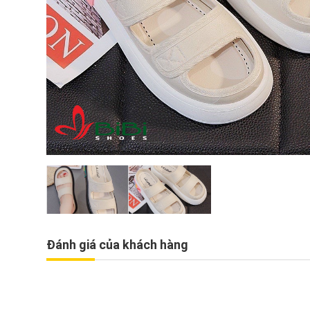
Đánh giá của khách hàng
́ch siêu đẹp
Dép SD kẹp ngón quấn châ
4
159.000₫